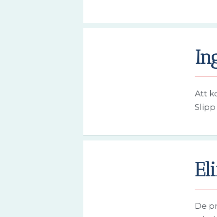
In
Att k
Slipp
El
De pr