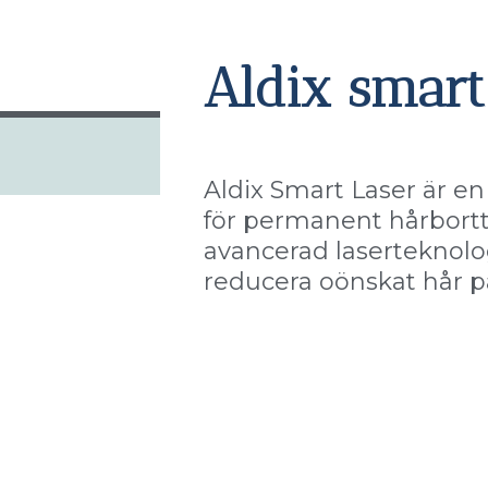
Aldix smar
Aldix Smart Laser är en
för permanent hårbort
avancerad laserteknologi
reducera oönskat hår på