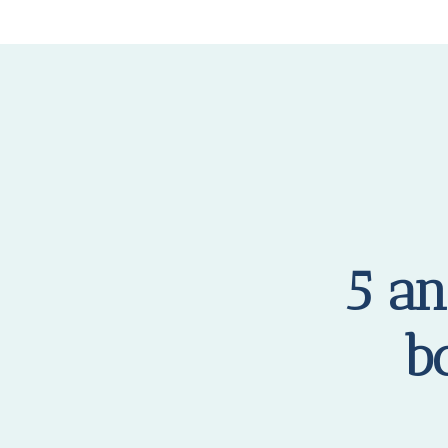
5 an
b