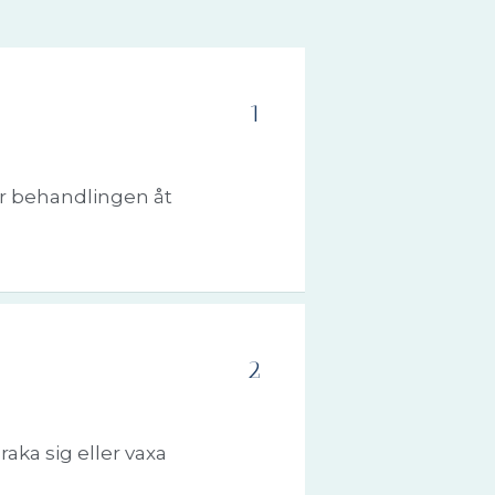
1
ör behandlingen åt
2
aka sig eller vaxa