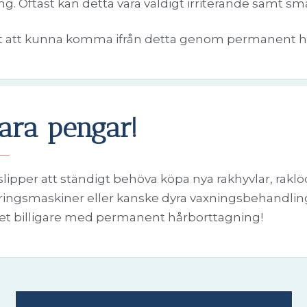
ng.
Oftast kan detta vara väldigt irriterande samt s
t att kunna komma ifrån detta genom permanent h
ara pengar!
lipper att ständigt behöva köpa nya rakhyvlar, raklö
ringsmaskiner eller kanske dyra vaxningsbehandling
det billigare med permanent hårborttagning!