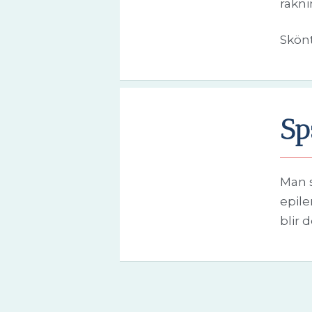
rakni
Skön
Sp
Man s
epile
blir 