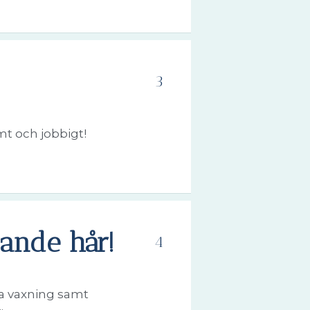
3
mt och jobbigt!
xande hår!
4
ra vaxning samt