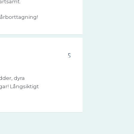
märtsamt.
årborttagning!
5
dder, dyra
ar! Långsiktigt