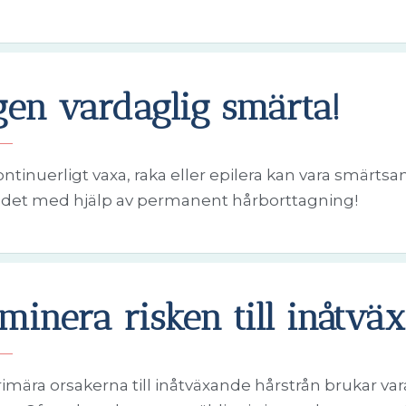
gen vardaglig smärta!
ontinuerligt vaxa, raka eller epilera kan vara smärtsa
 det med hjälp av permanent hårborttagning!
iminera risken till inåtvä
imära orsakerna till inåtväxande hårstrån brukar va