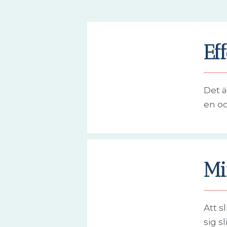
Eff
Det ä
en oc
Mi
Att s
sig s