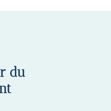
ör du
nt