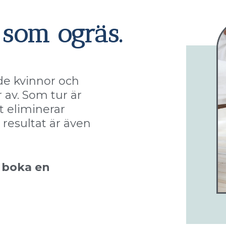
som ogräs.
e kvinnor och
r av. Som tur är
 eliminerar
 resultat är även
 boka en